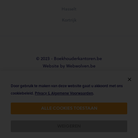
Hasselt
Kortrijk
© 2023 - Boekhouderkantoren.be
Website by Webwolven.be
Door gebruik te maken van deze website gaat u akkoord met ons





cookiebeleid.
Privacy & Algemene Voorwaarden
.
Gemiddelde klantbeoordeling
ALLE COOKIES TOESTAAN
4.8/5 op Trustpilot & 4.9/5 op google
WEIGEREN