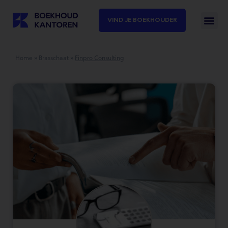
VIND JE BOEKHOUDER
Home
»
Brasschaat
»
Finpro Consulting