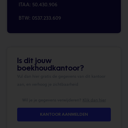
ITAA: 50.430.906
BTW: 0537.233.609
Is dit jouw
boekhoudkantoor?
Vul dan hier gratis de gegevens van dit kantoor
aan, en verhoog je zichtbaarheid
Wil je je gegevens verwijderen?
Klik dan hier
KANTOOR AANMELDEN