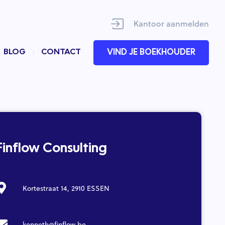
Kantoor aanmelden
BLOG
CONTACT
VIND JE BOEKHOUDER
Finflow Consulting
Kortestraat 14, 2910 ESSEN
kenneth@finflow.be