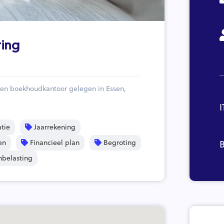
ting
een boekhoudkantoor gelegen in Essen,
I
tie
Jaarrekening
en
Financieel plan
Begroting
B
nbelasting