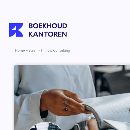
Home
»
Essen
»
Finflow Consulting