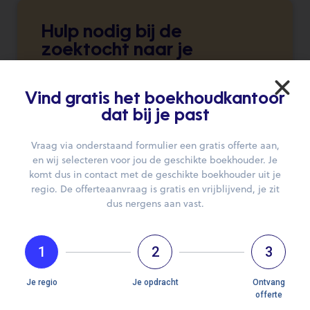
Hulp nodig bij de
zoektocht naar je
boekhouder?
Wij brengen je graag in contact.
Vind gratis het boekhoudkantoor
dat bij je past
DIEN JE AANVRAAG IN
Vraag via onderstaand formulier een gratis offerte aan,
en wij selecteren voor jou de geschikte boekhouder. Je
komt dus in contact met de geschikte boekhouder uit je
regio. De offerteaanvraag is gratis en vrijblijvend, je zit
dus nergens aan vast.
1
2
3
Openingsuren