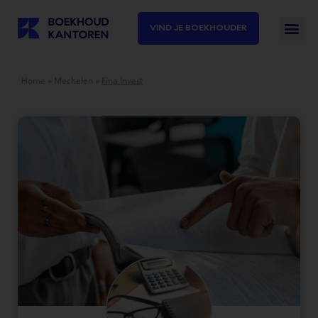
VIND JE BOEKHOUDER
Home
»
Mechelen
»
Fina Invest