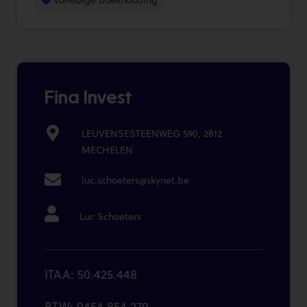
Fina Invest
LEUVENSESTEENWEG 590, 2812
MECHELEN
luc.schoeters@skynet.be
Luc Schoeters
ITAA: 50.425.448
BTW: 0454.854.279