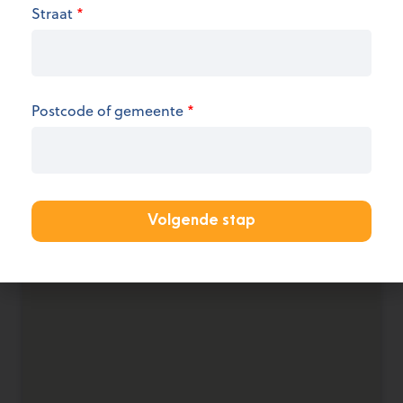
We hebben op dit moment geen informatie over
Straat
*
de openingsuren.
KANTOOR AANMELDEN
Postcode of gemeente
*
Volgende stap