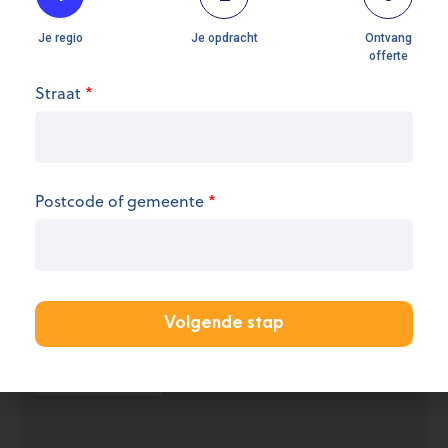
Straat
*
Openingsuren
We hebben op dit moment geen informatie over
de openingsuren.
Postcode of gemeente
*
KANTOOR AANMELDEN
Volgende stap