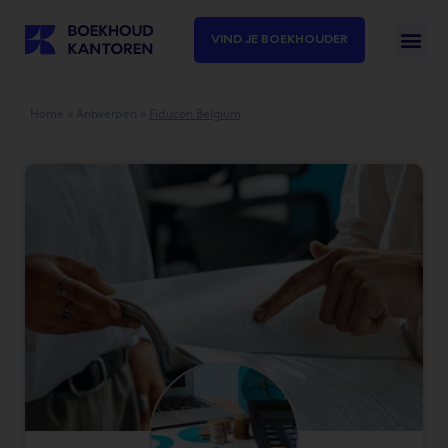
VIND JE BOEKHOUDER
Home
»
Antwerpen
»
Fiducon Belgium