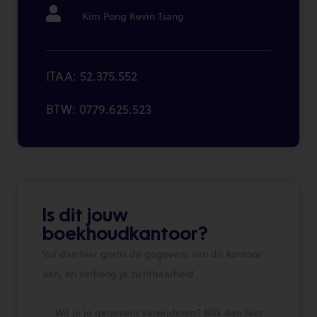
Kim Pong Kevin Tsang
ITAA: 52.375.552
BTW: 0779.625.523
Is dit jouw
boekhoudkantoor?
Vul dan hier gratis de gegevens van dit kantoor
aan, en verhoog je zichtbaarheid
Wil je je gegevens verwijderen?
Klik dan hier