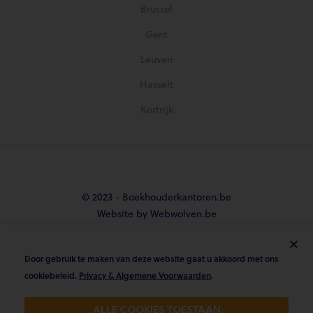
Brussel
Gent
Leuven
Hasselt
Kortrijk
© 2023 - Boekhouderkantoren.be
Website by Webwolven.be
Door gebruik te maken van deze website gaat u akkoord met ons





cookiebeleid.
Privacy & Algemene Voorwaarden
.
Gemiddelde klantbeoordeling
ALLE COOKIES TOESTAAN