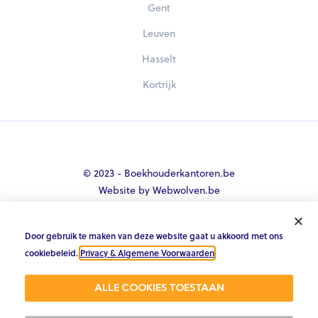
Gent
Leuven
Hasselt
Kortrijk
© 2023 - Boekhouderkantoren.be
Website by Webwolven.be
Door gebruik te maken van deze website gaat u akkoord met ons





cookiebeleid.
Privacy & Algemene Voorwaarden
.
Gemiddelde klantbeoordeling
ALLE COOKIES TOESTAAN
4.8/5 op Trustpilot & 4.9/5 op google