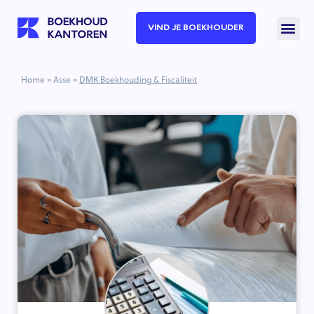
VIND JE BOEKHOUDER
Home
»
Asse
»
DMK Boekhouding & Fiscaliteit