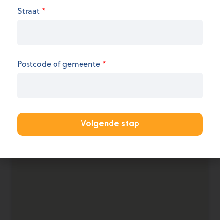
We hebben op dit moment geen informatie over
Straat
*
de openingsuren.
KANTOOR AANMELDEN
Postcode of gemeente
*
Volgende stap