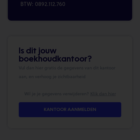
BTW: 0892.112.760
Is dit jouw
boekhoudkantoor?
Vul dan hier gratis de gegevens van dit kantoor
aan, en verhoog je zichtbaarheid
Wil je je gegevens verwijderen?
Klik dan hier
KANTOOR AANMELDEN