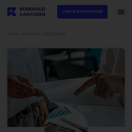
VIND JE BOEKHOUDER
Home
»
Bekkevoort
»
Dirk Hermans