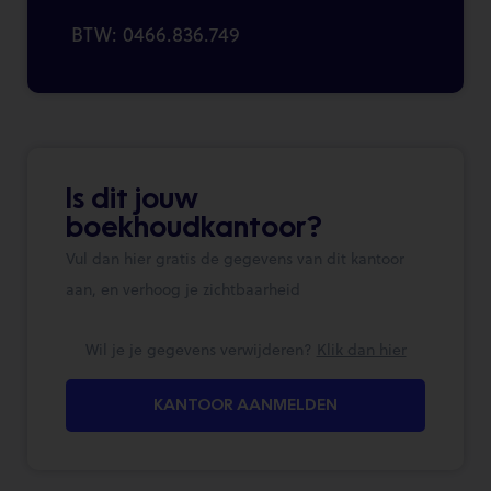
BTW: 0466.836.749
Is dit jouw
boekhoudkantoor?
Vul dan hier gratis de gegevens van dit kantoor
aan, en verhoog je zichtbaarheid
Wil je je gegevens verwijderen?
Klik dan hier
KANTOOR AANMELDEN