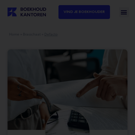
VIND JE BOEKHOUDER
Home
»
Brasschaat
»
Defacto