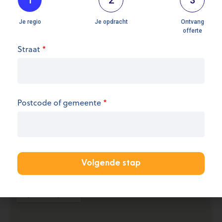
Straat
*
Openingsuren
We hebben op dit moment geen informatie over
de openingsuren.
Postcode of gemeente
*
KANTOOR AANMELDEN
Volgende stap