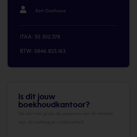
Bart Oosthuyse
ITAA: 50.302.378
BTW: 0846.823.163
Is dit jouw
boekhoudkantoor?
Vul dan hier gratis de gegevens van dit kantoor
aan, en verhoog je zichtbaarheid