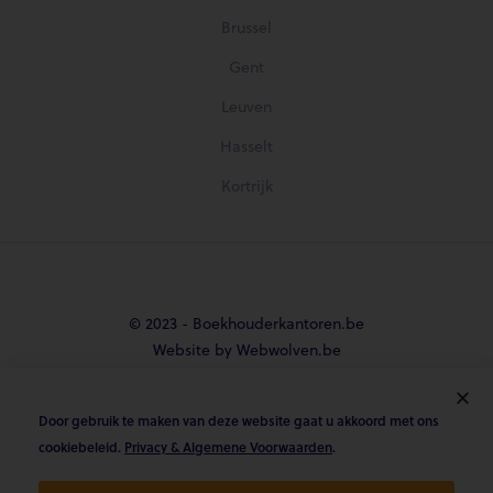
Brussel
Gent
Leuven
Hasselt
Kortrijk
© 2023 - Boekhouderkantoren.be
Website by Webwolven.be
Door gebruik te maken van deze website gaat u akkoord met ons





cookiebeleid.
Privacy & Algemene Voorwaarden
.
Gemiddelde klantbeoordeling