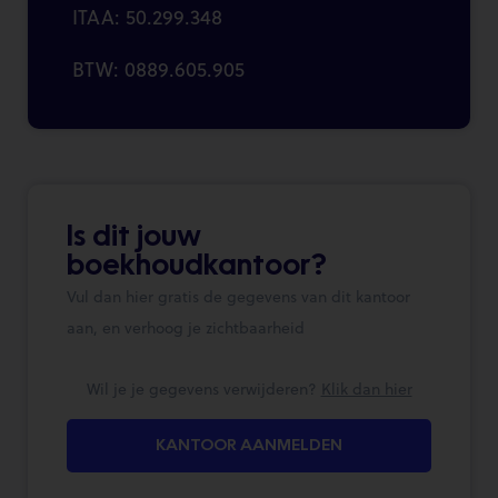
ITAA: 50.299.348
BTW: 0889.605.905
Is dit jouw
boekhoudkantoor?
Vul dan hier gratis de gegevens van dit kantoor
aan, en verhoog je zichtbaarheid
Wil je je gegevens verwijderen?
Klik dan hier
KANTOOR AANMELDEN