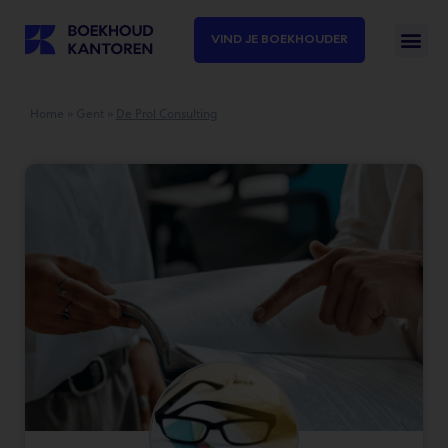
VIND JE BOEKHOUDER
Home
»
Gent
»
De Prol Consulting