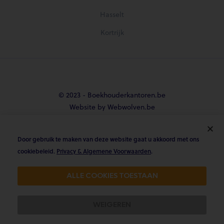
Hasselt
Kortrijk
© 2023 - Boekhouderkantoren.be
Website by Webwolven.be
Door gebruik te maken van deze website gaat u akkoord met ons





cookiebeleid.
Privacy & Algemene Voorwaarden
.
Gemiddelde klantbeoordeling
ALLE COOKIES TOESTAAN
4.8/5 op Trustpilot & 4.9/5 op google
WEIGEREN