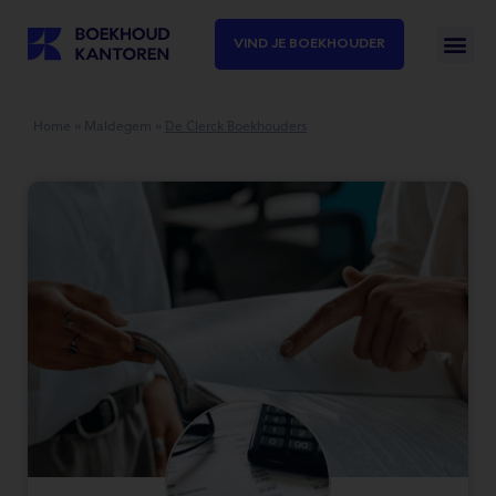
VIND JE BOEKHOUDER
Home
»
Maldegem
»
De Clerck Boekhouders