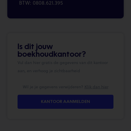
BTW: 0808.621.395
Is dit jouw
boekhoudkantoor?
Vul dan hier gratis de gegevens van dit kantoor
aan, en verhoog je zichtbaarheid
Wil je je gegevens verwijderen?
Klik dan hier
KANTOOR AANMELDEN