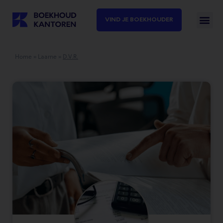
VIND JE BOEKHOUDER
Home
»
Laarne
»
D.V.R.