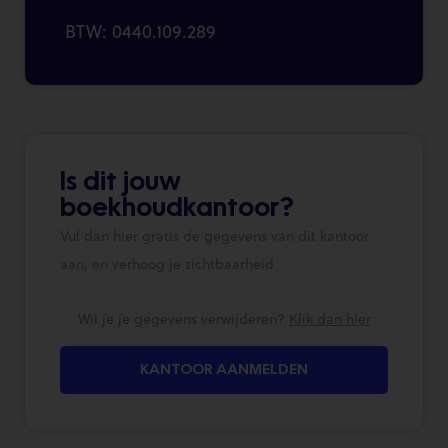
BTW: 0440.109.289
Is dit jouw
boekhoudkantoor?
Vul dan hier gratis de gegevens van dit kantoor
aan, en verhoog je zichtbaarheid
Wil je je gegevens verwijderen?
Klik dan hier
KANTOOR AANMELDEN