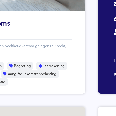
oms
en boekhoudkantoor gelegen in Brecht,
I
n
Begroting
Jaarrekening
Aangifte inkomstenbelasting
B
tie