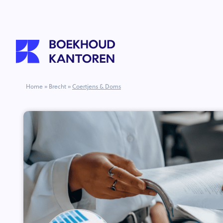
Home
»
Brecht
»
Coertjens & Doms