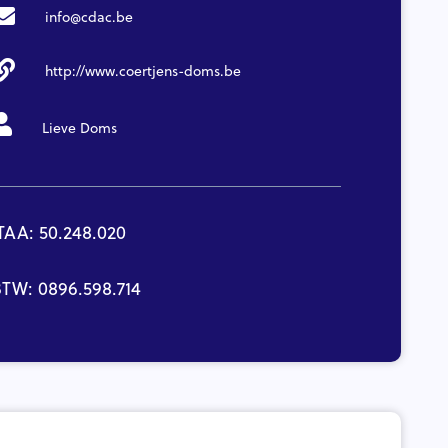
info@cdac.be
http://www.coertjens-doms.be
Lieve Doms
TAA: 50.248.020
TW: 0896.598.714