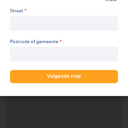
Openingsuren
Straat
*
We hebben op dit moment geen informatie over
de openingsuren.
KANTOOR AANMELDEN
Postcode of gemeente
*
Volgende stap