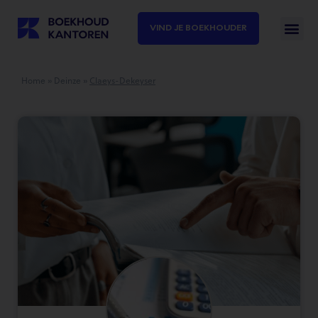
VIND JE BOEKHOUDER
Home
»
Deinze
»
Claeys-Dekeyser