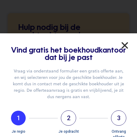
Hulp nodig bij de
zoektocht naar je
boekhouder?
Vind gratis het boekhoudkantoor
Wij brengen je graag in contact.
dat bij je past
Vraag via onderstaand formulier een gratis offerte aan,
DIEN JE AANVRAAG IN
en wij selecteren voor jou de geschikte boekhouder. Je
komt dus in contact met de geschikte boekhouder uit je
regio. De offerteaanvraag is gratis en vrijblijvend, je zit
dus nergens aan vast.
1
2
3