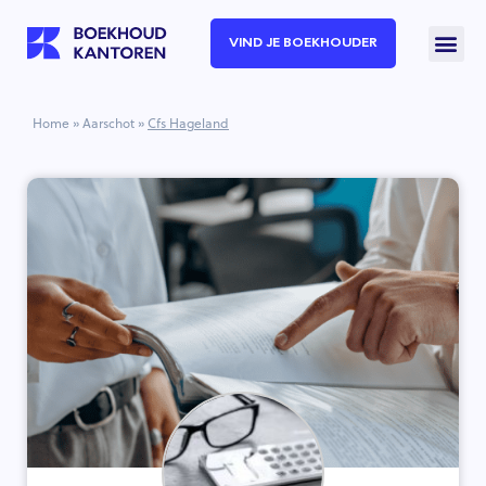
VIND JE BOEKHOUDER
Home
»
Aarschot
»
Cfs Hageland