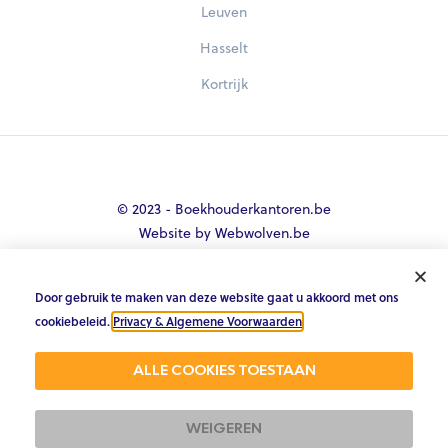
Leuven
Hasselt
Kortrijk
© 2023 - Boekhouderkantoren.be
Website by Webwolven.be
Door gebruik te maken van deze website gaat u akkoord met ons





cookiebeleid.
Privacy & Algemene Voorwaarden
.
Gemiddelde klantbeoordeling
ALLE COOKIES TOESTAAN
4.8/5 op Trustpilot & 4.9/5 op google
WEIGEREN