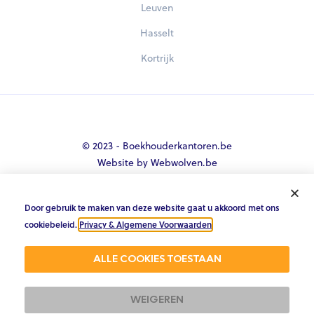
Leuven
Hasselt
Kortrijk
© 2023 - Boekhouderkantoren.be
Website by Webwolven.be
Door gebruik te maken van deze website gaat u akkoord met ons





cookiebeleid.
Privacy & Algemene Voorwaarden
.
Gemiddelde klantbeoordeling
ALLE COOKIES TOESTAAN
4.8/5 op Trustpilot & 4.9/5 op google
WEIGEREN