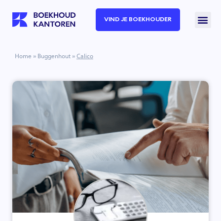
VIND JE BOEKHOUDER
Home
»
Buggenhout
»
Calico