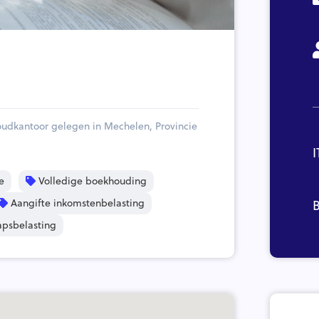
udkantoor gelegen in Mechelen, Provincie
I
e
Volledige boekhouding
Aangifte inkomstenbelasting
B
psbelasting