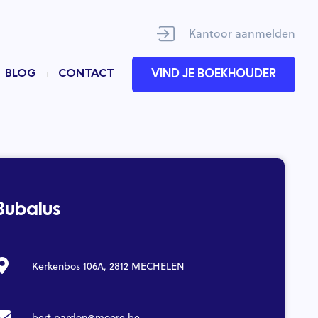
Kantoor aanmelden
BLOG
CONTACT
VIND JE BOEKHOUDER
Bubalus
Kerkenbos 106A, 2812 MECHELEN
bert.pardon@moore.be