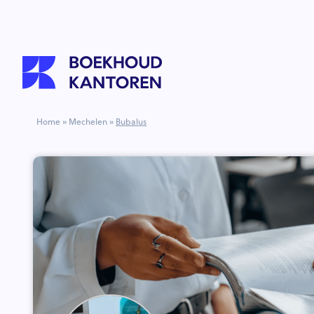
Home
»
Mechelen
»
Bubalus