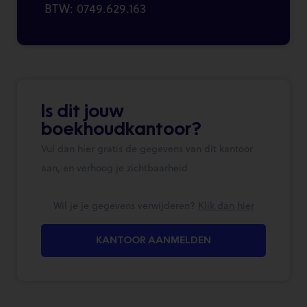
BTW: 0749.629.163
Is dit jouw
boekhoudkantoor?
Vul dan hier gratis de gegevens van dit kantoor
aan, en verhoog je zichtbaarheid
Wil je je gegevens verwijderen?
Klik dan hier
KANTOOR AANMELDEN