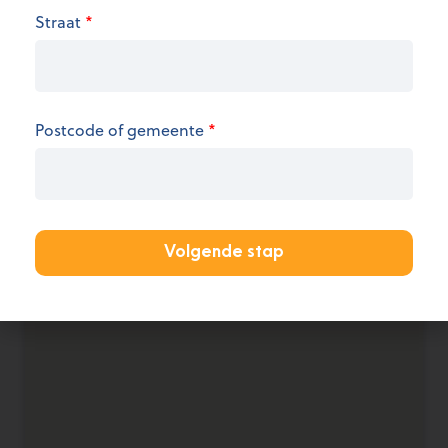
We hebben op dit moment geen informatie over
Straat
*
de openingsuren.
KANTOOR AANMELDEN
Postcode of gemeente
*
Volgende stap