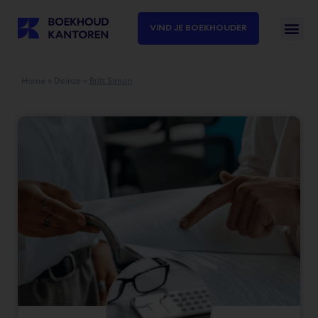
VIND JE BOEKHOUDER
Home
»
Deinze
»
Britt Simon