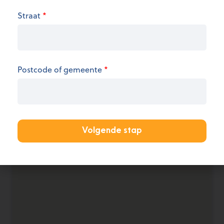
Straat
*
We hebben op dit moment geen informatie over
de openingsuren.
KANTOOR AANMELDEN
Postcode of gemeente
*
Volgende stap