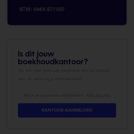
BTW: 0469.877.007
Is dit jouw
boekhoudkantoor?
Vul dan hier gratis de gegevens van dit kantoor
aan, en verhoog je zichtbaarheid
Wil je je gegevens verwijderen?
Klik dan hier
KANTOOR AANMELDEN