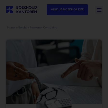
VIND JE BOEKHOUDER
Home
»
Brecht
»
Bouwsma Consulting