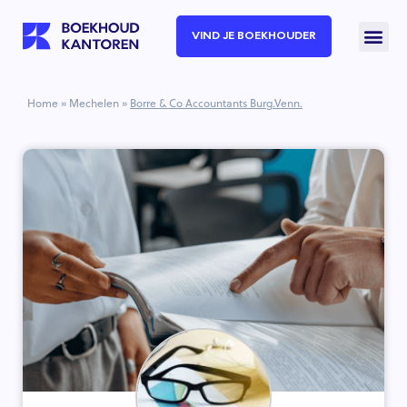
VIND JE BOEKHOUDER
Home
»
Mechelen
»
Borre & Co Accountants Burg.Venn.