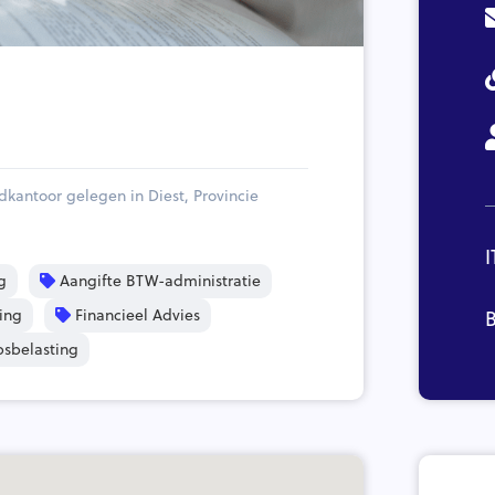
antoor gelegen in Diest, Provincie
I
g
Aangifte BTW-administratie
ing
Financieel Advies
B
sbelasting