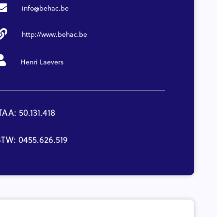
info@behac.be
http://www.behac.be
Henri Laevers
TAA: 50.131.418
TW: 0455.626.519