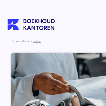
Home
»
Diest
»
Behac