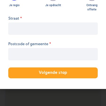
Straat
*
Openingsuren
We hebben op dit moment geen informatie over
de openingsuren.
Postcode of gemeente
*
KANTOOR AANMELDEN
Volgende stap