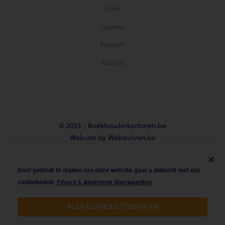
Gent
Leuven
Hasselt
Kortrijk
© 2023 - Boekhouderkantoren.be
Website by Webwolven.be
Door gebruik te maken van deze website gaat u akkoord met ons





cookiebeleid.
Privacy & Algemene Voorwaarden
.
Gemiddelde klantbeoordeling
ALLE COOKIES TOESTAAN
4.8/5 op Trustpilot & 4.9/5 op google