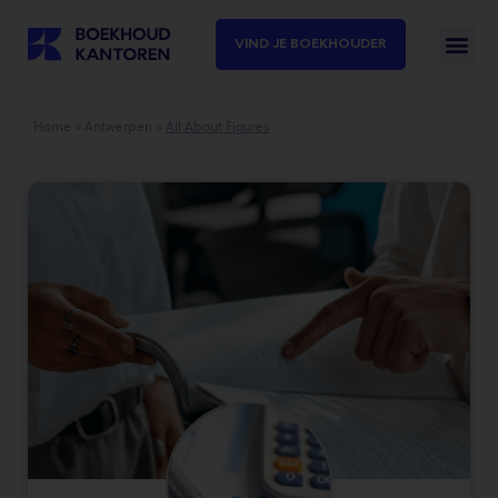
VIND JE BOEKHOUDER
Home
»
Antwerpen
»
All About Figures