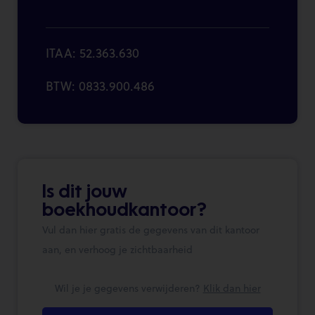
ITAA: 52.363.630
BTW: 0833.900.486
Is dit jouw
boekhoudkantoor?
Vul dan hier gratis de gegevens van dit kantoor
aan, en verhoog je zichtbaarheid
Wil je je gegevens verwijderen?
Klik dan hier