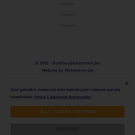
Leuven
Hasselt
Kortrijk
© 2023 - Boekhouderkantoren.be
Website by Webwolven.be
Door gebruik te maken van deze website gaat u akkoord met ons





cookiebeleid.
Privacy & Algemene Voorwaarden
.
Gemiddelde klantbeoordeling
ALLE COOKIES TOESTAAN
4.8/5 op Trustpilot & 4.9/5 op google
WEIGEREN