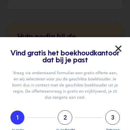
Hulp nodig bij de
zoektocht naar je
boekhouder?
Vind gratis het boekhoudkantoor
dat bij je past
Wij brengen je graag in contact.
Vraag via onderstaand formulier een gratis offerte aan,
en wij selecteren voor jou de geschikte boekhouder. Je
DIEN JE AANVRAAG IN
komt dus in contact met de geschikte boekhouder uit je
regio. De offerteaanvraag is gratis en vrijblijvend, je zit
dus nergens aan vast.
1
2
3