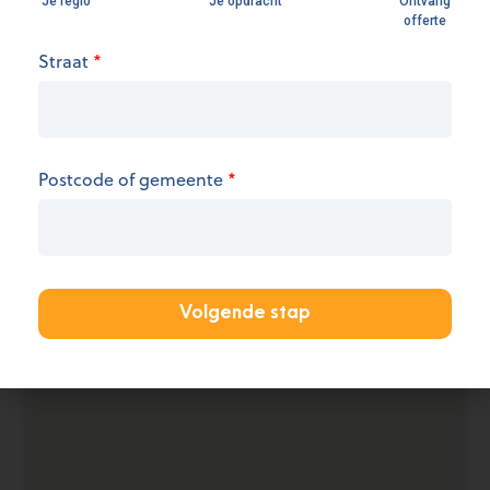
Openingsuren
Straat
*
We hebben op dit moment geen informatie over
de openingsuren.
Postcode of gemeente
*
KANTOOR AANMELDEN
Volgende stap