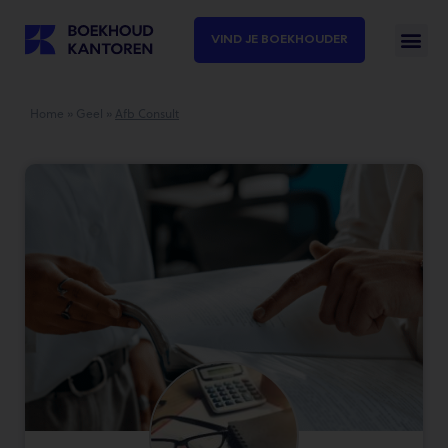
VIND JE BOEKHOUDER
Home
»
Geel
»
Afb Consult