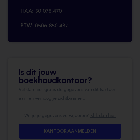
ITAA: 50.078.470
BTW: 0506.850.437
Is dit jouw
boekhoudkantoor?
Vul dan hier gratis de gegevens van dit kantoor
aan, en verhoog je zichtbaarheid
Wil je je gegevens verwijderen?
Klik dan hier
KANTOOR AANMELDEN