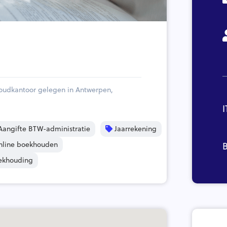
oudkantoor gelegen in Antwerpen,
I
angifte BTW-administratie
Jaarrekening
line boekhouden
ekhouding