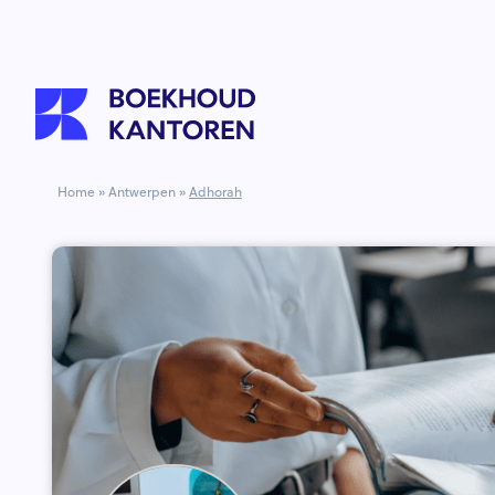
Home
»
Antwerpen
»
Adhorah