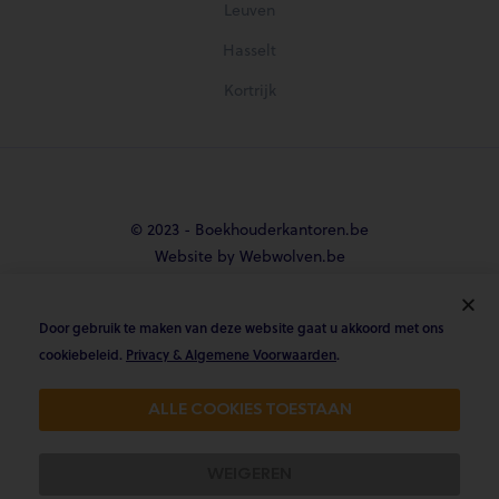
Leuven
Hasselt
Kortrijk
© 2023 - Boekhouderkantoren.be
Website by Webwolven.be
Door gebruik te maken van deze website gaat u akkoord met ons





cookiebeleid.
Privacy & Algemene Voorwaarden
.
Gemiddelde klantbeoordeling
ALLE COOKIES TOESTAAN
4.8/5 op Trustpilot & 4.9/5 op google
WEIGEREN