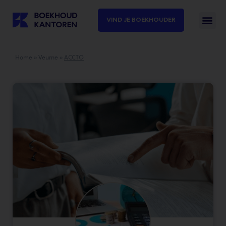
VIND JE BOEKHOUDER
Home
»
Veurne
»
ACCTO