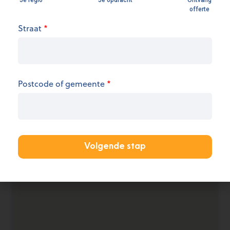
Openingsuren
Straat
*
We hebben op dit moment geen informatie over
de openingsuren.
Postcode of gemeente
*
KANTOOR AANMELDEN
Volgende stap