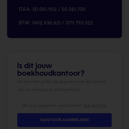
ITAA: 50.061.902 / 50.061.700
BTW: 0412.936.621 / 0711.793.522
Is dit jouw
boekhoudkantoor?
Vul dan hier gratis de gegevens van dit kantoor
aan, en verhoog je zichtbaarheid
Wil je je gegevens verwijderen?
Klik dan hier
KANTOOR AANMELDEN