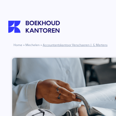
Home
»
Mechelen
»
Accountantskantoor Verschaeren J. & Mertens