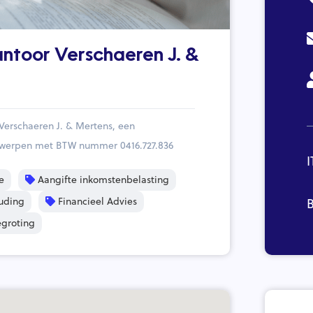
ntoor Verschaeren J. &
Verschaeren J. & Mertens, een
twerpen met BTW nummer 0416.727.836
I
e
Aangifte inkomstenbelasting
uding
Financieel Advies
B
groting