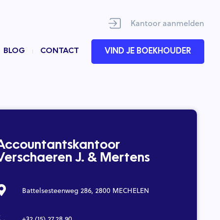
Kantoor aanmelden
BLOG
CONTACT
VIND JE BOEKHOUDER
Accountantskantoor
Verschaeren J. & Mertens
Battelsesteenweg 286, 2800 MECHELEN
+32 (15) 27.28.90