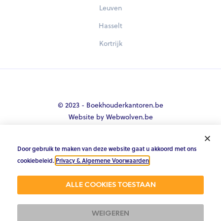
Leuven
Hasselt
Kortrijk
© 2023 - Boekhouderkantoren.be
Website by Webwolven.be
Door gebruik te maken van deze website gaat u akkoord met ons





cookiebeleid.
Privacy & Algemene Voorwaarden
.
Gemiddelde klantbeoordeling
ALLE COOKIES TOESTAAN
4.8/5 op Trustpilot & 4.9/5 op google
WEIGEREN