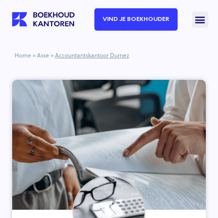
VIND JE BOEKHOUDER
Home
»
Asse
»
Accountantskantoor Durnez