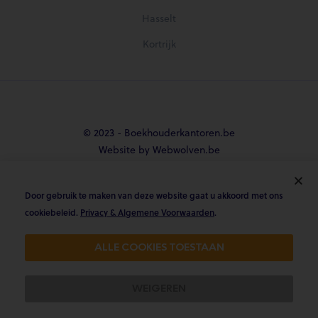
Hasselt
Kortrijk
© 2023 - Boekhouderkantoren.be
Website by Webwolven.be
Door gebruik te maken van deze website gaat u akkoord met ons





cookiebeleid.
Privacy & Algemene Voorwaarden
.
Gemiddelde klantbeoordeling
ALLE COOKIES TOESTAAN
4.8/5 op Trustpilot & 4.9/5 op google
WEIGEREN