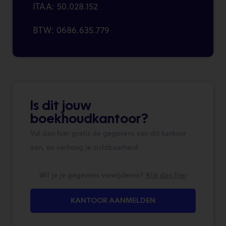
ITAA: 50.028.152
BTW: 0686.635.779
Is dit jouw
boekhoudkantoor?
Vul dan hier gratis de gegevens van dit kantoor
aan, en verhoog je zichtbaarheid
Wil je je gegevens verwijderen?
Klik dan hier
KANTOOR AANMELDEN