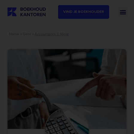
VIND JE BOEKHOUDER
Home
»
Gent
»
Accountancy & More