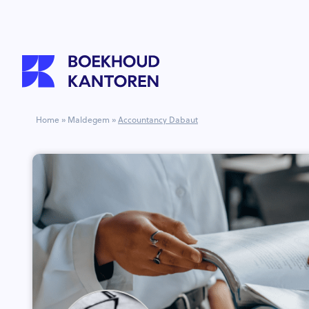
Home
»
Maldegem
»
Accountancy Dabaut