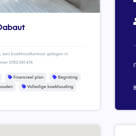
Dabaut
, een boekhoudkantoor gelegen in
er 0783.597.474
I
Financieel plan
Begroting
houden
Volledige boekhouding
B